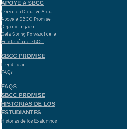
APOYE A SBCC
Ofrece un Donativo Anual
Apoya a SBCC Promise
Deja un Legado
Gala Spring Forward! de la
Fundación de SBCC
SBCC PROMISE
Elegibilidad
FAQs
FAQS
SBCC PROMISE
HISTORIAS DE LOS
ESTUDIANTES
Historias de los Exalumnos