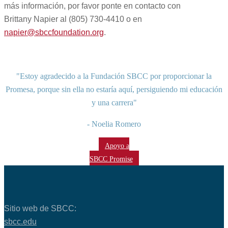
más información, por favor ponte en contacto con
Brittany Napier al (805) 730-4410 o en
napier@sbccfoundation.org
.
"Estoy agradecido a la Fundación SBCC por proporcionar la
Promesa, porque sin ella no estaría aquí, persiguiendo mi educación
y una carrera"
- Noelia Romero
Apoyo a
SBCC Promise
Sitio web de SBCC:
sbcc.edu