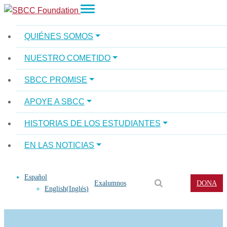
QUIÉNES SOMOS
NUESTRO COMETIDO
SBCC PROMISE
APOYE A SBCC
HISTORIAS DE LOS ESTUDIANTES
EN LAS NOTICIAS
Español
Exalumnos
DONA
English
(
Inglés
)