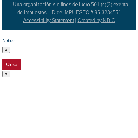
- Una organización sin fines de lucro 501 (c)(3) exenta
de impuestos - ID de IMPUESTO # 95-3234551
Accessibility Statement
|
Created by NDIC
Notice
×
Close
×