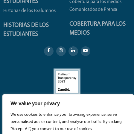
ESTUDIANTES
Cobertura para los medios
Comunicados de Prensa
Historias de los Exalumnos
COBERTURA PARA LOS
HISTORIAS DE LOS
MEDIOS
ESTUDIANTES
We value your privacy
SBCC Foundation – 721 Cliff Drive, Santa Barbara, CA
We use cookies to enhance your browsing experience, serve
93109 | (805) 730-4401 |
info@sbccfoundation.org
personalised ads or content, and analyse our traffic. By clicking
© 2026 Santa Barbara City College (SBCC) Foundation -
"Accept All", you consent to our use of cookies.
Una organización sin fines de lucro 501 (c)(3) exenta de